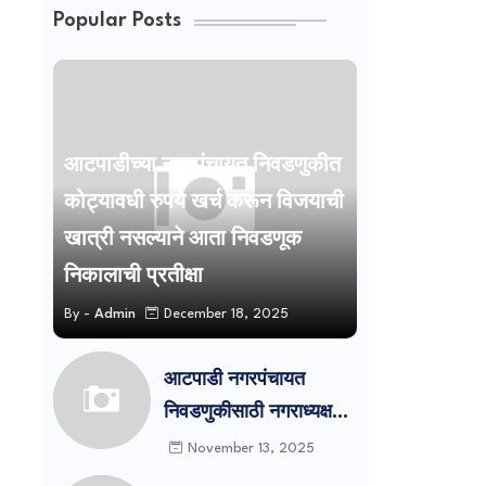
Popular Posts
आटपाडीच्या नगरपंचायत निवडणुकीत
कोट्यावधी रुपये खर्च करून विजयाची
खात्री नसल्याने आता निवडणूक
निकालाची प्रतीक्षा
By -
Admin
December 18, 2025
आटपाडी नगरपंचायत
निवडणुकीसाठी नगराध्यक्ष
पदासाठी दोन उमेदवार तर
November 13, 2025
नगरसेवक पदासाठी सात