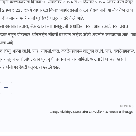
ोंदणी करण्याकरीता दिनांक 10 ऑक्टोबर 2024 ते 31 डिसेंबर 2024 अखेर पर्यंत केंद्र
ी 2 हजार 225 रूपये आधारभूत किंमत जाहीर झाली असून शेतकऱ्यांनी या योजनेचा लाभ
ी गजानन मगरे यांनी प्रसिध्दी पत्रकाव्दारे केले आहे.
 सातबारा उतारा, बँक खात्याच्या पासबुकची साक्षांकित प्रत, आधारकार्ड प्रत तसेच
तः हजर राहून पोर्टलवर ऑनलाईन नोंदणी दरम्यान लाईव्ह फोटो अपलोड करावयाचा आहे. मक
 असा आहे.
ह्यात विष्णु आण्णा ख.वि. संघ, सांगली/जत, कवठेमहांकाळ तालुका ख.वि. संघ, कवठेमहांकाळ,
ालुका ख.वि.संघ, खानापुर, कृषी उत्पन्न बाजार समिती, आटपाडी या सहा खरेदी
रे यांनी प्रसिध्दी पत्रकात म्हटले आहे.
NEWER
आमदार गोपीचंद पडळकर यांचा आटपाडीत भव्य सत्कार व मिरवणूक