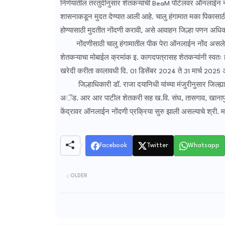
निर्णयातील तरतुदीनुसार शेतकऱ्यांची BeaM पोर्टलवर ऑनलाईन न
शासनाकडून मुदत देण्यात आली आहे. चालु हंगामात मका पिकासाठ
होण्यासाठी मुदतीत नोंदणी करावी, असे आवाहन जिल्हा पणन अधिकार
नोंदणीसाठी चालु हंगामातील पीक पेरा ऑनलाईन नोंद असलेला
शेतकऱ्याचा मोबाईल क्रमांक इ. कागदपत्रासह शेतकऱ्यांनी स्व
खरेदी करीता कालावधी दि. 01 डिसेंबर 2024 ते 31 मार्च 2025
जिल्हाधिकारी डॉ. राजा दयानिधी यांच्या मंजुरीनुसार जिल्
अॅड. आर आर पाटील शेतकरी सह ख.वि. संघ, तासगाव, खानापुर त
केंद्रावर ऑनलाईन नोंदणी प्रक्रिया सुरु झाली असल्याचे श्री. मग
Facebook
Twitter
Whatsapp
OLDER