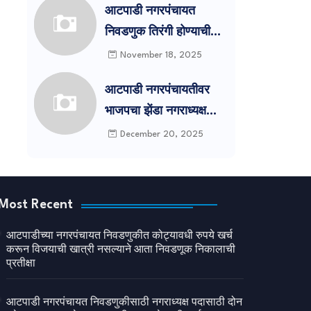
आटपाडी नगरपंचायत
उमेदवारी अर्ज आज दाखल
निवडणुक तिरंगी होण्याची
शक्यता
November 18, 2025
आटपाडी नगरपंचायतीवर
भाजपचा झेंडा नगराध्यक्ष
उत्तम जाधव पहिले नगराध्यक्ष
December 20, 2025
Most Recent
आटपाडीच्या नगरपंचायत निवडणुकीत कोट्यावधी रुपये खर्च
करून विजयाची खात्री नसल्याने आता निवडणूक निकालाची
प्रतीक्षा
आटपाडी नगरपंचायत निवडणुकीसाठी नगराध्यक्ष पदासाठी दोन