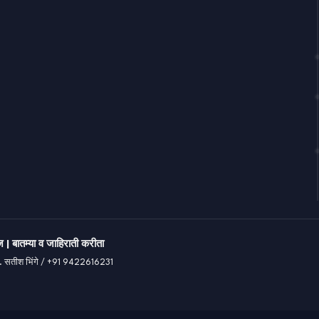
 | बातम्या व जाहिराती करीता
री. सतीश भिंगे / +91 9422616231