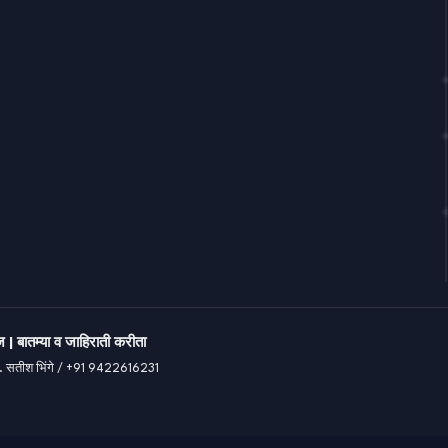
 | बातम्या व जाहिराती करीता
री. सतीश भिंगे / +91 9422616231