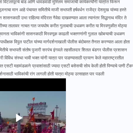
ा विटलापूरचे बाड आणि धावडवाडी मुस्लिम समाजाची कार्यकर्त्यांनी यात्रेत फिरून
नाचा मान आहे पंचायत समितीचे माजी सभापती हर्षवर्धन राजेंद्र देशमुख यांच्या हस्ते
शासनकाठी उभा राहिल्या मंदिरात नैवेद्य दाखवण्यात आला त्यानंतर सिद्धनाथ मंदिर ते
गीच्या तालावर नाचत गात जयघोष करीत गुलाबाची उधळण करीत या मिरवणुकीत मोठ्या
 न जुमानता भाविकांनी सासनकाठी मिरवणूक काढली भक्तगणांनी गुलाल खोबऱ्याची उधळण
ाधीक्षक विपुल पाटील यांच्या मार्गदर्शनाखाली पोलीस बंदोबस्त तैनात करण्यात आला होता
र समितीचे सभापती संतोष पुजारी सरपंच इंगवले तहसीलदार शितल बंडगर पोलीस प्रशासन
 विविध संस्था भावी भक्त यांनी यात्रा पार पाडण्यासाठी प्रयत्न केले महाराष्ट्रातील
ात एसटी महामंडळाने प्रवाशांसाठी ज्यादा एसटी बसेसची सोय केली होती पिण्याचे पाणी टँक
र्शनासाठी भाविकांची रांग लागली होती यात्रा मोठ्या उत्साहात पार पडली