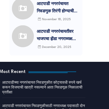
आटपाडी नगरपंचायत
उमेदवारी अर्ज आज दाखल
निवडणुक तिरंगी होण्याची
शक्यता
November 18, 2025
आटपाडी नगरपंचायतीवर
भाजपचा झेंडा नगराध्यक्ष
उत्तम जाधव पहिले नगराध्यक्ष
December 20, 2025
Most Recent
आटपाडीच्या नगरपंचायत निवडणुकीत कोट्यावधी रुपये खर्च
करून विजयाची खात्री नसल्याने आता निवडणूक निकालाची
प्रतीक्षा
आटपाडी नगरपंचायत निवडणुकीसाठी नगराध्यक्ष पदासाठी दोन